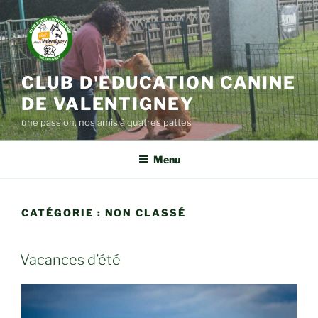
Aller
au
contenu
principal
CLUB D'EDUCATION CANINE
DE VALENTIGNEY
une passion, nos amis à quatres pattes
Menu
CATÉGORIE :
NON CLASSÉ
PUBLIÉ
Vacances d’été
LE