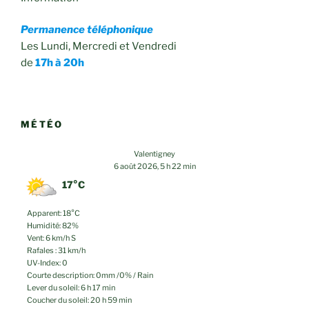
Permanence téléphonique
Les Lundi, Mercredi et Vendredi
de
17h à 20h
MÉTÉO
Valentigney
6 août 2026, 5 h 22 min
17°C
Apparent: 18°C
Humidité: 82%
Vent: 6 km/h S
Rafales : 31 km/h
UV-Index: 0
Courte description:
0mm
/
0%
/
Rain
Lever du soleil: 6 h 17 min
Coucher du soleil: 20 h 59 min