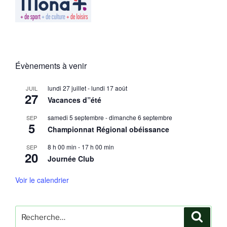
Évènements à venir
lundi 27 juillet
-
lundi 17 août
JUIL
27
Vacances d”été
samedi 5 septembre
-
dimanche 6 septembre
SEP
5
Championnat Régional obéissance
8 h 00 min
-
17 h 00 min
SEP
20
Journée Club
Voir le calendrier
Recherche
Recher
pour