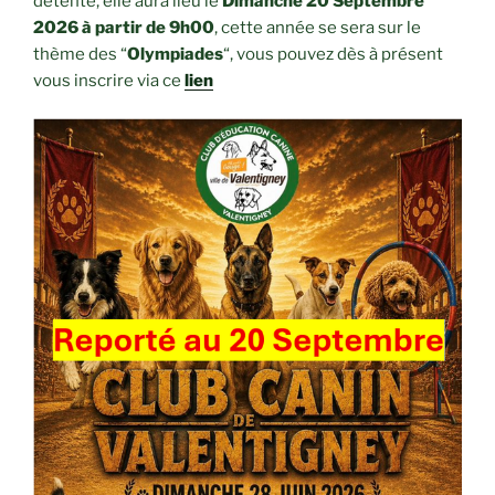
détente, elle aura lieu le
Dimanche 20 Septembre
2026 à partir de 9h00
, cette année se sera sur le
thème des “
Olympiades
“, vous pouvez dès à présent
vous inscrire via ce
lien