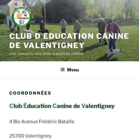
Aller
au
contenu
principal
CLUB D'EDUCATION CANINE
DE VALENTIGNEY
une passion, nos amis à quatres pattes
Menu
COORDONNÉES
C
lub
É
ducation
C
anine de
V
alentigney
4 Bis Avenue Frédéric Bataille
25700 Valentigney