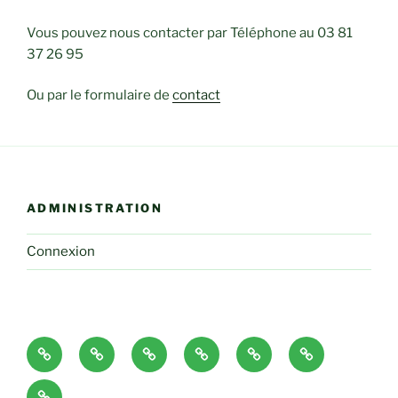
Vous pouvez nous contacter par Téléphone au 03 81
37 26 95
Ou par le formulaire de
contact
ADMINISTRATION
Connexion
Accueil
Le
Ecole
Education
Les
Contact
Club
du
Disciplines
Date
Chiot