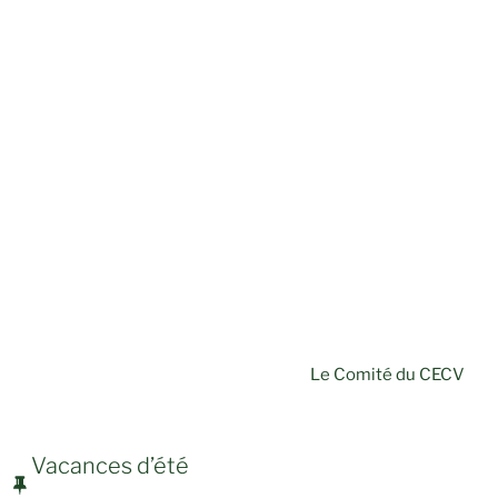
Le Comité du CECV
PUBLIÉ
Vacances d’été
LE