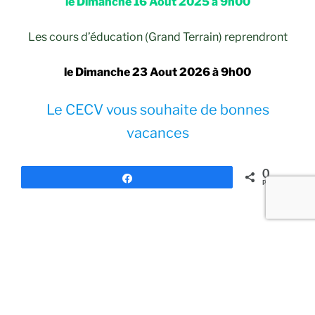
le Dimanche 16 Aout 2025 à 9h00
Les cours d’éducation (Grand Terrain) reprendront
le Dimanche 23 Aout 2026 à 9h00
Le CECV vous souhaite de bonnes
vacances
0
Partagez
PARTAGES
PUBLIÉ
Olympiades
LE
Bonjours à toutes et à tous