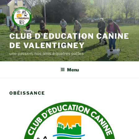
Aller
au
contenu
principal
CLUB D'EDUCATION CANINE
DE VALENTIGNEY
une passion, nos amis à quatres pattes
Menu
OBÉISSANCE