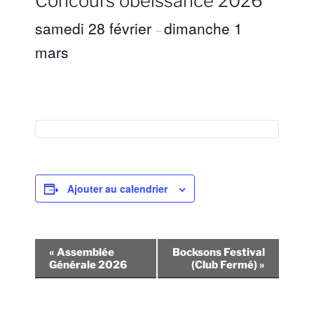
Concours obéissance 2026
samedi 28 février
dimanche 1
–
mars
Ajouter au calendrier
N
«
Assemblée
Bocksons Festival
a
Générale 2026
(Club Fermé)
»
v
i